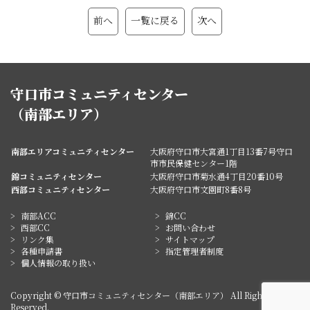
前へ
一覧に戻る
次へ
守口市コミュニティセンター
（南部エリア）
南部エリアコミュニティセンター
大阪府守口市大宮通1丁目13番7号守口
市市民保健センター1階
錦コミュニティセンター
大阪府守口市菊水通4丁目20番10号
西部コミュニティセンター
大阪府守口市文園町8番8号
南部ACC
錦CC
西部CC
お問い合わせ
リンク集
サイトマップ
各種申請書
指定管理者制度
個人情報の取り扱い
Copyright © 守口市コミュニティセンター（南部エリア） All Rights
Reserved.